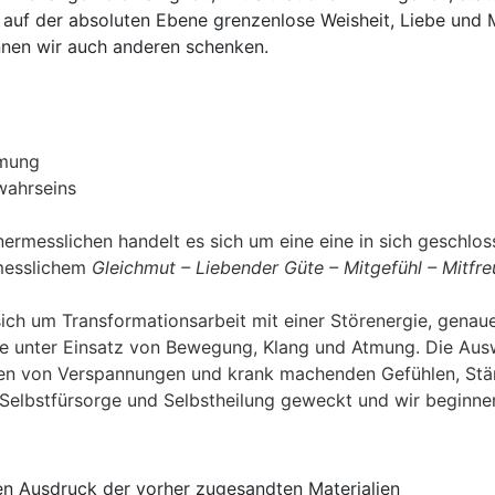
en auf der absoluten Ebene grenzenlose Weisheit, Liebe und M
önnen wir auch anderen schenken.
dmung
wahrseins
nermesslichen handelt es sich um eine eine in sich geschlos
messlichem
Gleichmut – Liebender Güte – Mitgefühl – Mitfre
sich um Transformationsarbeit mit einer Störenergie, genau
unter Einsatz von Bewegung, Klang und Atmung. Die Auswirk
en von Verspannungen und krank machenden Gefühlen,
Stä
Selbstfürsorge und Selbstheilung geweckt und wir beginne
en Ausdruck der vorher zugesandten Materialien